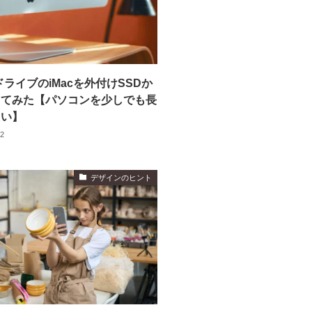
nドライブのiMacを外付けSSDか
してみた【パソコンを少しでも長
たい】
02
デザインのヒント