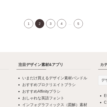
1
2
3
4
...
5
注目デザイン素材&アプリ
カ
いまだけ買えるデザイン素材バンドル
カ
テ
おすすめプロクリエイトブラシ
ゴ
おすすめAffinityブラシ
E
リ
おしゃれな英語フォント
ー
C
インフォグラフィックス（図解）素材