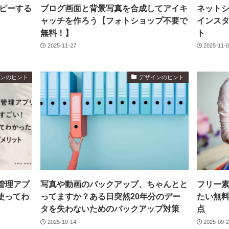
ピーする
ブログ画面と背景写真を合成してアイキ
ネット
ャッチを作ろう【フォトショップ不要で
インス
無料！】
ト
2025-11-27
2025-11-
インのヒント
デザインのヒント
管理アプ
写真や動画のバックアップ、ちゃんとと
フリー
に使ってわ
ってますか？ある日突然20年分のデー
たい無
タを失わないためのバックアップ対策
点
2025-10-14
2025-09-