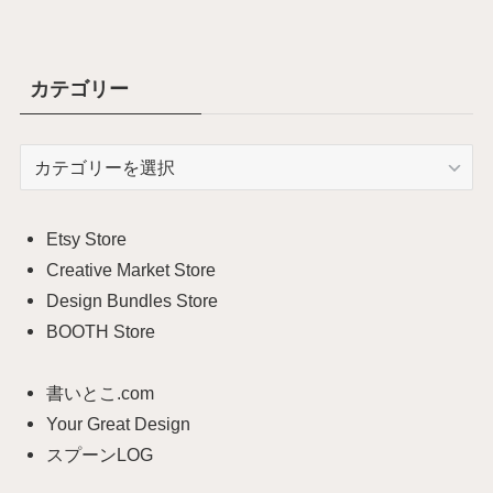
カテゴリー
カ
テ
ゴ
リ
Etsy Store
ー
Creative Market Store
Design Bundles Store
BOOTH Store
書いとこ.com
Your Great Design
スプーンLOG