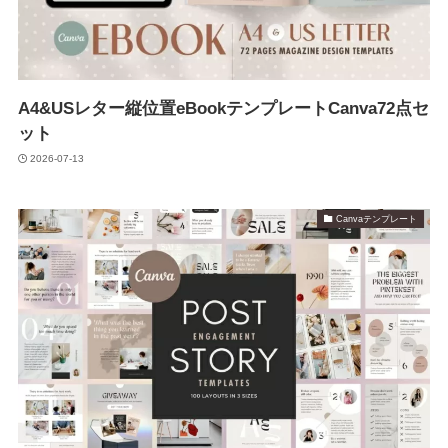
A4&USレター縦位置eBookテンプレートCanva72点セ
ット
2026-07-13
Canvaテンプレート