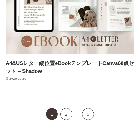
A4&USレター縦位置eBookテンプレートCanva60点セ
ット – Shadow
2026-05-29
1
2
...
5