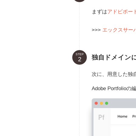
まずは
アドビポー
>>>
エックスサー
STEP
独自ドメインに
次に、用意した独
Adobe Port