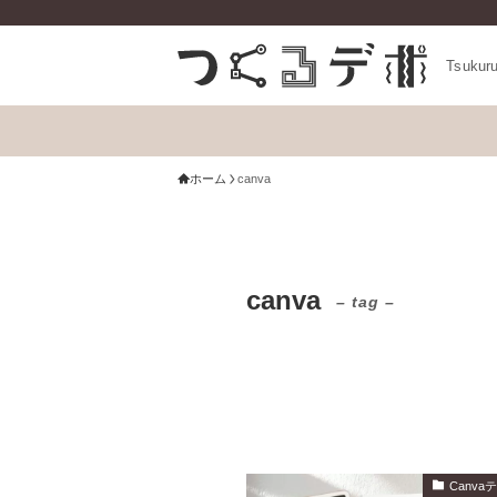
Tsukur
ホーム
canva
canva
– tag –
Canv