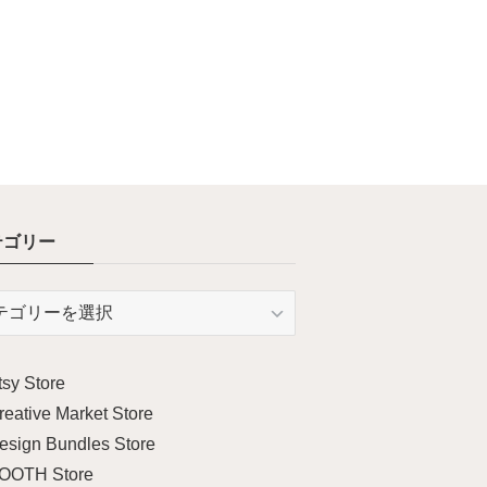
テゴリー
tsy Store
reative Market Store
esign Bundles Store
OOTH Store