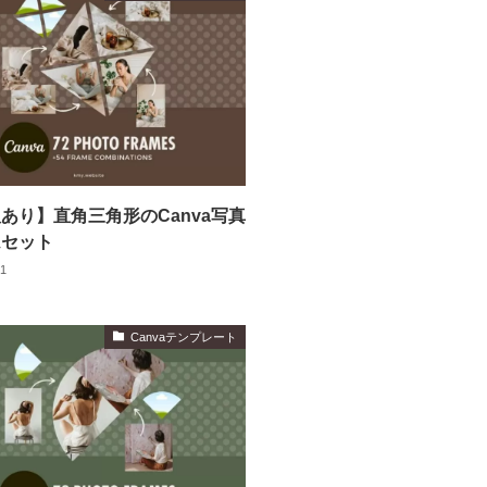
あり】直角三角形のCanva写真
ムセット
11
Canvaテンプレート