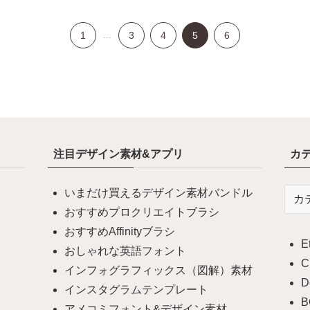
1
...
3
4
5
6
注目デザイン素材&アプリ
カ
いまだけ買えるデザイン素材バンドル
カ
テ
おすすめプロクリエイトブラシ
ゴ
おすすめAffinityブラシ
E
リ
おしゃれな英語フォント
ー
C
インフォグラフィックス（図解）素材
D
インスタグラムテンプレート
B
アメコミフォント&デザイン素材