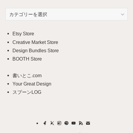
カ
テ
ゴ
リ
Etsy Store
ー
Creative Market Store
Design Bundles Store
BOOTH Store
書いとこ.com
Your Great Design
スプーンLOG