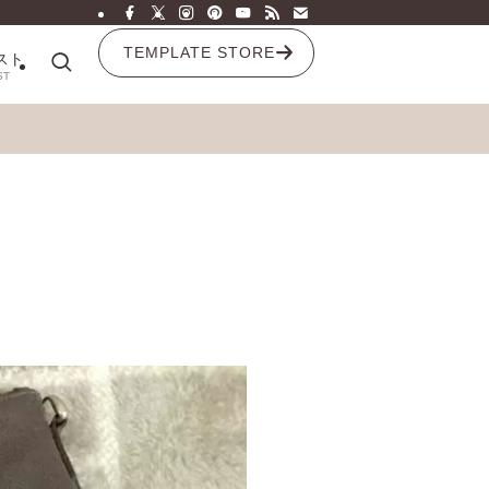
TEMPLATE STORE
スト
ST