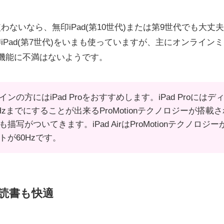
使わないなら、無印iPad(第10世代)または第9世代でも大
無印iPad(第7世代)をいまも使っていますが、主にオンライ
機能に不満はないようです。
ンの方にはiPad Proをおすすめします。iPad Proに
Hzまでにすることが出来るProMotionテクノロジーが搭載さ
描写がついてきます。iPad AirはProMotionテクノロ
が60Hzです。
読書も快適