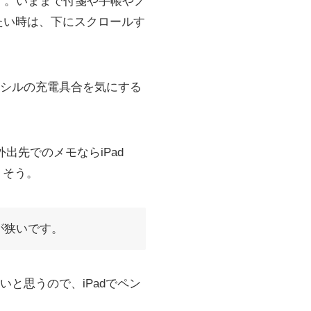
きます。いままで付箋や手帳やノ
たい時は、下にスクロールす
ペンシルの充電具合を気にする
外出先でのメモならiPad
りそう。
が狭いです。
いと思うので、iPadでペン