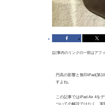
(記事内のリンクの一部はアフ
円高の影響と無印iPad(第
すよね。
この記事ではiPad Air 
ついての解説ではなく、実