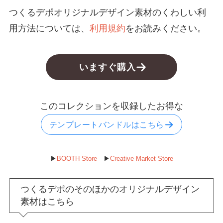
つくるデポオリジナルデザイン素材のくわしい利
お名前
用方法については、
利用規約
をお読みください。
サイズ違い展開あり
メールアドレス
*
いますぐ購入
メールアドレス
メールアドレスを確認
このコレクションを収録したお得な
お問い合せ内容
*
テンプレートバンドルはこちら
▶︎
BOOTH Store
▶︎
Creative Market Store
つくるデポのそのほかのオリジナルデザイン
※Canvaの使い方についてはお答えしておりません。
素材はこちら