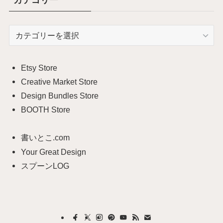
カテゴリー
カ
テ
ゴ
リ
Etsy Store
ー
Creative Market Store
Design Bundles Store
BOOTH Store
書いとこ.com
Your Great Design
スプーンLOG