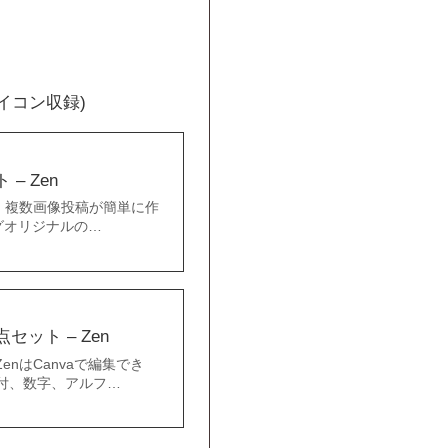
イコン収録)
– Zen
は、複数画像投稿が簡単に作
グオリジナルの…
ット – Zen
enはCanvaで編集でき
付、数字、アルフ…