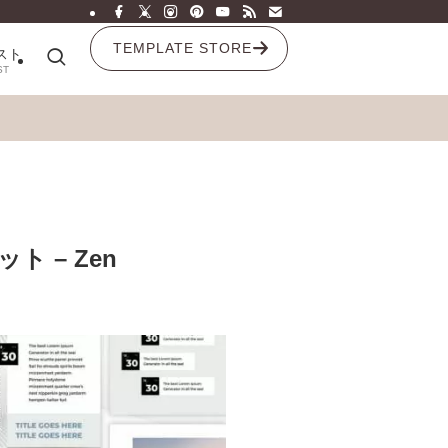
TEMPLATE STORE
スト
ST
 – Zen