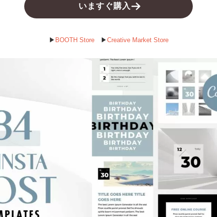
いますぐ購入
▶︎
BOOTH Store
▶︎
Creative Market Store