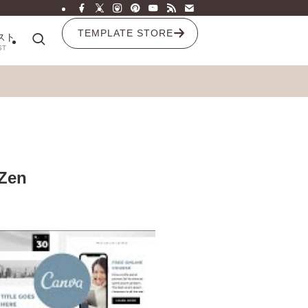
TEMPLATE STORE
スト
ST
en