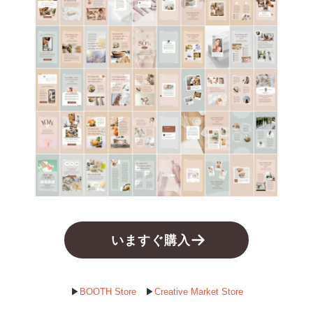
いますぐ購入
▶︎
BOOTH Store
▶︎
Creative Market Store