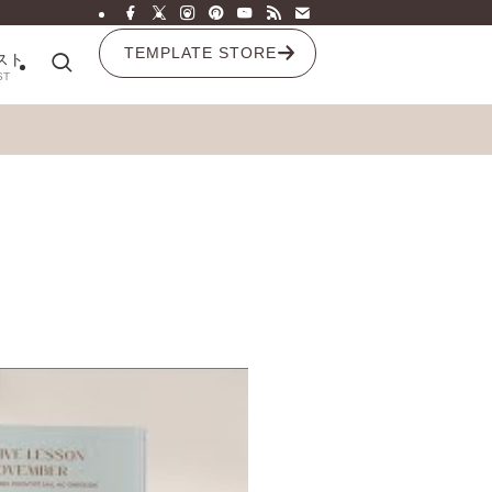
TEMPLATE STORE
スト
ST