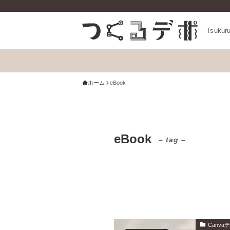
Tsukur
ホーム
eBook
eBook
– tag –
Canv