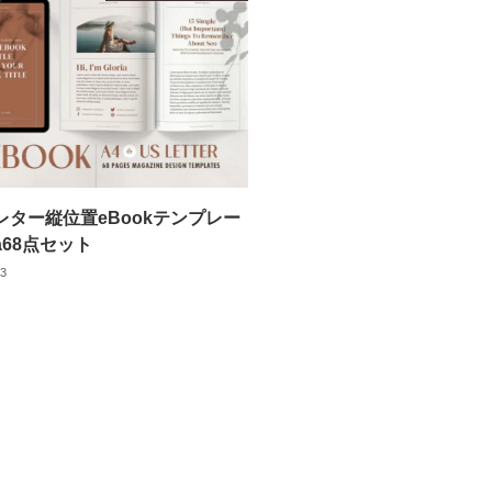
Sレター縦位置eBookテンプレー
a68点セット
13