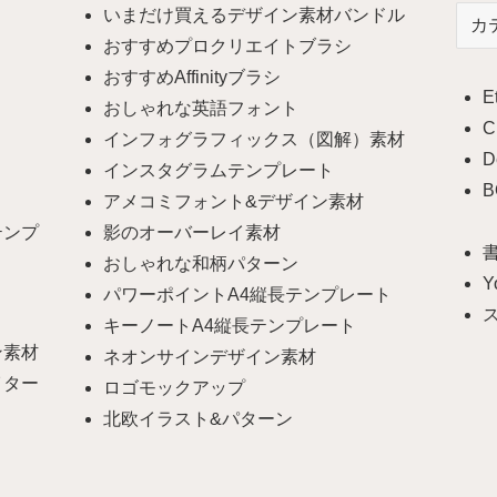
いまだけ買えるデザイン素材バンドル
カ
テ
おすすめプロクリエイトブラシ
ゴ
おすすめAffinityブラシ
E
リ
おしゃれな英語フォント
ー
C
インフォグラフィックス（図解）素材
D
インスタグラムテンプレート
B
アメコミフォント&デザイン素材
テンプ
影のオーバーレイ素材
書
おしゃれな和柄パターン
Y
パワーポイントA4縦長テンプレート
キーノートA4縦長テンプレート
ン素材
ネオンサインデザイン素材
イター
ロゴモックアップ
北欧イラスト&パターン