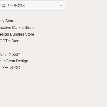
tsy Store
reative Market Store
esign Bundles Store
OOTH Store
いとこ.com
our Great Design
スプーンLOG