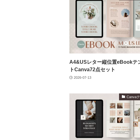
A4&USレター縦位置eBook
トCanva72点セット
2026-07-13
Canv