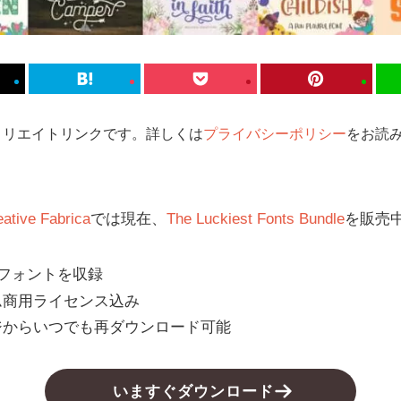
ィリエイトリンクです。詳しくは
プライバシーポリシー
をお読み
eative Fabrica
では現在、
The Luckiest Fonts Bundle
を販売
語フォントを収録
ム商用ライセンス込み
ジからいつでも再ダウンロード可能
いますぐダウンロード