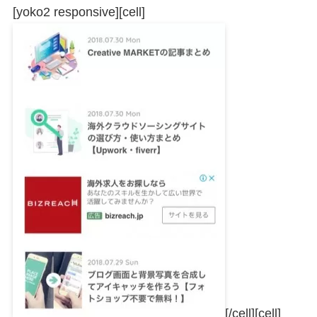
[yoko2 responsive][cell]
[/cell][cell]