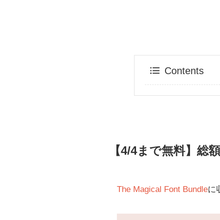
Contents
【4/4まで無料】総
The Magical Font Bundle
に