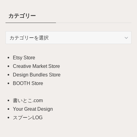
カテゴリー
カ
テ
ゴ
リ
Etsy Store
ー
Creative Market Store
Design Bundles Store
BOOTH Store
書いとこ.com
Your Great Design
スプーンLOG