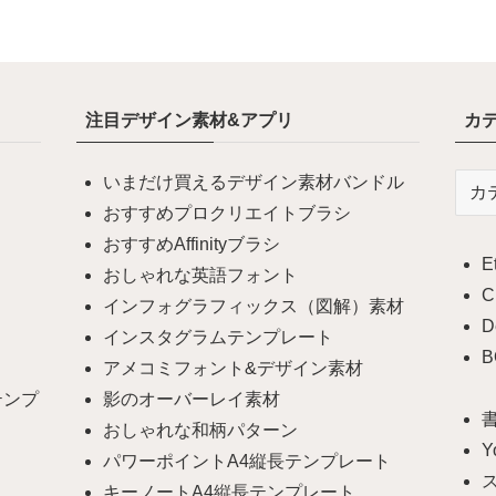
注目デザイン素材&アプリ
カ
いまだけ買えるデザイン素材バンドル
カ
テ
おすすめプロクリエイトブラシ
ゴ
おすすめAffinityブラシ
E
リ
おしゃれな英語フォント
ー
C
インフォグラフィックス（図解）素材
D
インスタグラムテンプレート
B
アメコミフォント&デザイン素材
テンプ
影のオーバーレイ素材
書
おしゃれな和柄パターン
Y
パワーポイントA4縦長テンプレート
キーノートA4縦長テンプレート