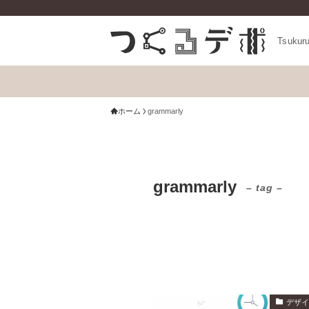
Tsukur
ホーム
grammarly
grammarly
– tag –
デザ