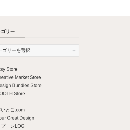
テゴリー
tsy Store
reative Market Store
esign Bundles Store
OOTH Store
いとこ.com
our Great Design
スプーンLOG