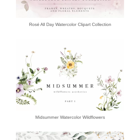
Rosé All Day Watercolor Clipart Collection
Midsummer Watercolor Wildflowers