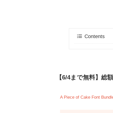
Contents
【6/4まで無料】総
A Piece of Cake Font Bundl